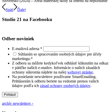
Slovensko (2024) – Areál materskej školy sa zmenil na nepoznanie
Späť
Ďalej
Studio 21 na Facebooku
Odber noviniek
E-mailová adresa
*
Súhlasím so spracovaním osobných údajov pre účely
marketingu.
*
Z odberu sa môžete kedykoľvek odhlásiť kliknutím na odkaz
v pätičke našich e-mailov. Informácie o našich zásadách
ochrany súkromia nájdete na našej
webovej stránke
.
Na posielanie newslettrov používame SmartEmailing.
Prihlásením k odberu beriete na vedomie prenos vašich
údajov podľa ich
zásad ochrany osobných údajov
.
Prihlásiť
archív newslettrov ›