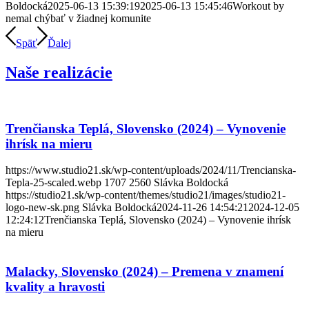
Boldocká
2025-06-13 15:39:19
2025-06-13 15:45:46
Workout by
nemal chýbať v žiadnej komunite
Späť
Ďalej
Naše realizácie
Trenčianska Teplá, Slovensko (2024) – Vynovenie
ihrísk na mieru
https://www.studio21.sk/wp-content/uploads/2024/11/Trencianska-
Tepla-25-scaled.webp
1707
2560
Slávka Boldocká
https://studio21.sk/wp-content/themes/studio21/images/studio21-
logo-new-sk.png
Slávka Boldocká
2024-11-26 14:54:21
2024-12-05
12:24:12
Trenčianska Teplá, Slovensko (2024) – Vynovenie ihrísk
na mieru
Malacky, Slovensko (2024) – Premena v znamení
kvality a hravosti