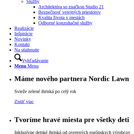
Služby
Architektúra so značkou Studio 21
Bezpečnosť verejných priestorov
Kvalita života v mestách
Odborné konzultačné služby
Realizácie
Inšpirácie
Novinky
Kontakt
Na stiahnutie
Vyhľadávanie
Menu
Menu
Máme nového partnera Nordic Lawn
Svieže zelené ihriská po celý rok
Zistiť viac
Tvoríme hravé miesta pre všetky deti
Inkluzívne detské ihriská od overených európskych výrobcov