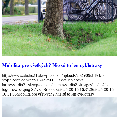
Mobilita pre všetkých? Nie sú to len cyklotrasy
https://www.studio21.sk/wp-content/uploads/2025/09/3-Falco-
stojan2-scaled.webp
1642
2560
Slávka Boldocká
https://studio21.sk/wp-content/themes/studio21/images/studio21-
logo-new-sk.png
Slávka Boldocká
2025-09-16 16:31:36
2025-09-16
16:31:36
Mobilita pre všetkých? Nie sú to len cyklotrasy