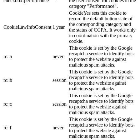
checkbox-performance
the user consent for cookies in the
category "Performance".
CookieYes sets this cookie to
record the default button state of
the corresponding category and
CookieLawInfoConsent
1 year
the status of CCPA. It works only
in coordination with the primary
cookie.
This cookie is set by the Google
recaptcha service to identify bots
rc::a
never
to protect the website against
malicious spam attacks.
This cookie is set by the Google
recaptcha service to identify bots
rc::b
session
to protect the website against
malicious spam attacks.
This cookie is set by the Google
recaptcha service to identify bots
rc::c
session
to protect the website against
malicious spam attacks.
This cookie is set by the Google
recaptcha service to identify bots
rc::f
never
to protect the website against
malicious spam attacks.