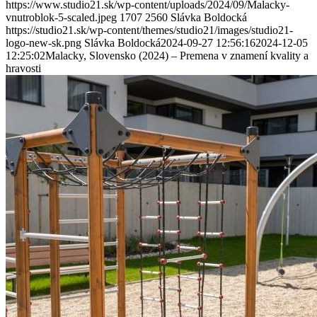
https://www.studio21.sk/wp-content/uploads/2024/09/Malacky-
vnutroblok-5-scaled.jpeg
1707
2560
Slávka Boldocká
https://studio21.sk/wp-content/themes/studio21/images/studio21-
logo-new-sk.png
Slávka Boldocká
2024-09-27 12:56:16
2024-12-05
12:25:02
Malacky, Slovensko (2024) – Premena v znamení kvality a
hravosti