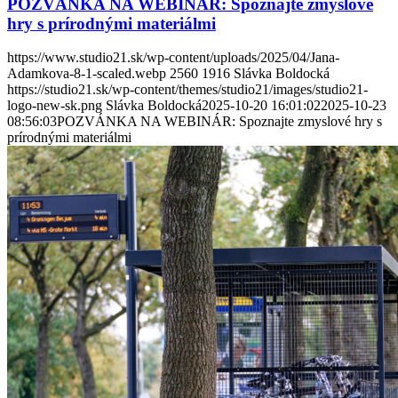
POZVÁNKA NA WEBINÁR: Spoznajte zmyslové
hry s prírodnými materiálmi
https://www.studio21.sk/wp-content/uploads/2025/04/Jana-
Adamkova-8-1-scaled.webp
2560
1916
Slávka Boldocká
https://studio21.sk/wp-content/themes/studio21/images/studio21-
logo-new-sk.png
Slávka Boldocká
2025-10-20 16:01:02
2025-10-23
08:56:03
POZVÁNKA NA WEBINÁR: Spoznajte zmyslové hry s
prírodnými materiálmi