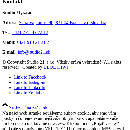
Kontakt
Studio 21, s.r.o.
Adresa
:
Stará Vajnorská 90, 831 04 Bratislava, Slovakia
Tel.
:
+421 2 43 42 72 12
Mobil
:
+421 910 21 21 21
E-mail
:
info@studio21.sk
© Copyright Studio 21, s.r.o. Všetky práva vyhradené (All rights
reserved) | Created by
BLUE KIWI
Link to Facebook
Link to Instagram
Link to LinkedIn
Link to Youtube
Zrolovať na začiatok
Na našej web stránke používame súbory cookie, aby sme vám
poskytli čo najrelevantnejší zážitok tým, že si zapamätáme vaše
preferencie a opakované návštevy. Kliknutím na „Prijať všetky“
súhlasíte s používaním VŠETKÝCH súborov cookie. Môžete však