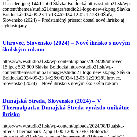
11-scaled.jpeg
1440
2560
Slávka Boldocká
https://studio21.sk/wp-
content/themes/studio21/images/studio21-logo-new-sk.png
Slávka
Boldocká
2024-09-23 15:13:46
2024-12-05 12:28:00
Šaľa,
Slovensko (2024) – Predstaničný priestor dostal nové ihrisko aj
cyklostojany
Uhrovec, Slovensko (2024) – Nové ihrisko s novým
školským rokom
https://www.studio21.sk/wp-content/uploads/2024/09/uhrovec-
15.jpeg
533
800
Slávka Boldocká
https://studio21.sk/wp-
content/themes/studio21/images/studio21-logo-new-sk.png
Slávka
Boldocká
2024-09-23 14:26:04
2024-12-05 12:29:38
Uhrovec,
Slovensko (2024) – Nové ihrisko s novým školským rokom
Dunajská Streda, Slovensko (2024) – V
Thermalparku Dunajská Streda vyrástlo unikátne
ihrisko
https://www.studio21.sk/wp-content/uploads/2024/08/Duajska-
Streda-Thermalpark-2.jpg
1600
1200
Slávka Boldocká
https://studio21.sk/wp-content/themes/studio21/images/studio21-