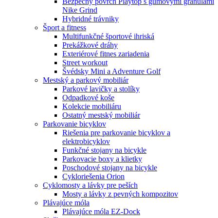
Bezpečný povrch Playtop s gumovými granulami
Nike Grind
Hybridné trávniky
Šport a fitness
Multifunkčné športové ihriská
Prekážkové dráhy
Exteriérové fitnes zariadenia
Street workout
Švédsky Mini a Adventure Golf
Mestský a parkový mobiliár
Parkové lavičky a stolíky
Odpadkové koše
Kolekcie mobiliáru
Ostatný mestský mobiliár
Parkovanie bicyklov
Riešenia pre parkovanie bicyklov a
elektrobicyklov
Funkčné stojany na bicykle
Parkovacie boxy a klietky
Poschodové stojany na bicykle
Cykloriešenia Orion
Cyklomosty a lávky pre peších
Mosty a lávky z pevných kompozitov
Plávajúce móla
Plávajúce móla EZ-Dock