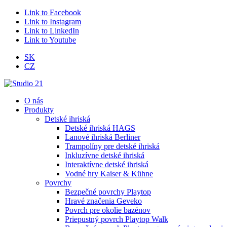
Link to Facebook
Link to Instagram
Link to LinkedIn
Link to Youtube
SK
CZ
O nás
Produkty
Detské ihriská
Detské ihriská HAGS
Lanové ihriská Berliner
Trampolíny pre detské ihriská
Inkluzívne detské ihriská
Interaktívne detské ihriská
Vodné hry Kaiser & Kühne
Povrchy
Bezpečné povrchy Playtop
Hravé značenia Geveko
Povrch pre okolie bazénov
Priepustný povrch Playtop Walk