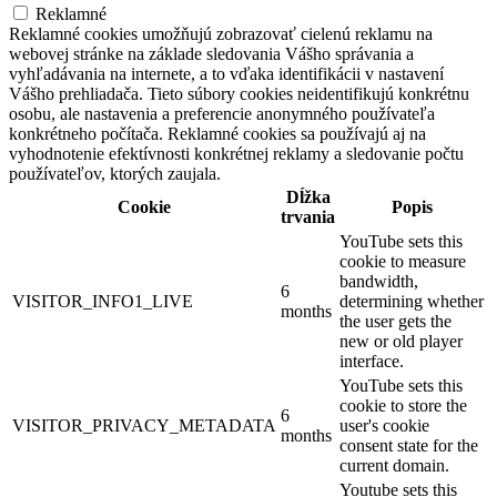
Reklamné
Reklamné cookies umožňujú zobrazovať cielenú reklamu na
webovej stránke na základe sledovania Vášho správania a
vyhľadávania na internete, a to vďaka identifikácii v nastavení
Vášho prehliadača. Tieto súbory cookies neidentifikujú konkrétnu
osobu, ale nastavenia a preferencie anonymného používateľa
konkrétneho počítača. Reklamné cookies sa používajú aj na
vyhodnotenie efektívnosti konkrétnej reklamy a sledovanie počtu
používateľov, ktorých zaujala.
Dĺžka
Cookie
Popis
trvania
YouTube sets this
cookie to measure
bandwidth,
6
VISITOR_INFO1_LIVE
determining whether
months
the user gets the
new or old player
interface.
YouTube sets this
cookie to store the
6
VISITOR_PRIVACY_METADATA
user's cookie
months
consent state for the
current domain.
Youtube sets this