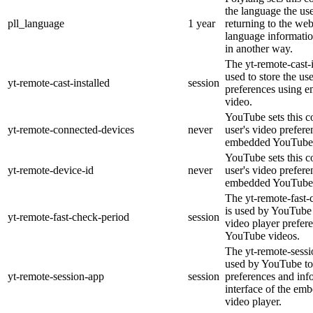
the language the us
pll_language
1 year
returning to the web
language informati
in another way.
The yt-remote-cast-i
used to store the us
yt-remote-cast-installed
session
preferences using
video.
YouTube sets this co
yt-remote-connected-devices
never
user's video prefere
embedded YouTube 
YouTube sets this co
yt-remote-device-id
never
user's video prefere
embedded YouTube 
The yt-remote-fast-
is used by YouTube t
yt-remote-fast-check-period
session
video player prefer
YouTube videos.
The yt-remote-sessi
used by YouTube to 
yt-remote-session-app
session
preferences and inf
interface of the e
video player.