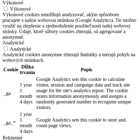
Výkonové
Výkonové
Výkonové cookies umožňujú analyzovať, akým spôsobom
pracujete s našou webovou stránkou (Google Analytics). Tie možno
využiť na zlepšenie a zjednodušenie použiteľnosti našej webovej
stránky. Údaje, ktoré súbory cookies zbierajú, sú agregované a
anonymné.
Analytické
Analytické
Analytické cookies anonymne zbierajú štatistiky a merajú pohyb na
webových stránkach.
Dĺžka
Cookie
Popis
trvania
Google Analytics sets this cookie to calculate
1 year
visitor, session and campaign data and track site
1
usage for the site's analytics report. The cookie
_ga
month
stores information anonymously and assigns a
4 days
randomly generated number to recognise unique
visitors.
1 year
1
Google Analytics sets this cookie to store and
_ga_*
month
count page views.
4 days
Reklamné