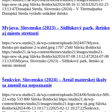
logo-new-sk.png
Slávka Boldocká
2024-08-16 11:50:03
2025-02-25
13:13:47
Dunajská Streda, Slovensko (2024) – V Thermalparku
Dunajská Streda vyrástlo unikátne ihrisko
Myjava, Slovensko (2023) – Sídliskový park, ihrisko
aj miesto stretnutí
https://www.studio21.sk/wp-content/uploads/2024/07/Myava-
Ihrisko-pri-stadione-2-scaled.jpeg
1707
2560
Slávka Boldocká
https://studio21.sk/wp-content/themes/studio21/images/studio21-
logo-new-sk.png
Slávka Boldocká
2024-07-08 13:12:47
2024-07-08
13:13:05
Myjava, Slovensko (2023) – Sídliskový park, ihrisko aj
miesto stretnutí
Šenkvice, Slovensko (2024) – Areál materskej školy
sa zmenil na nepoznanie
https://www.studio21.sk/wp-content/uploads/2024/06/Senkvice-MS-
23.webp
533
800
Slávka Boldocká
https://studio21.sk/wp-
content/themes/studio21/images/studio21-logo-new-sk.png
Slávka
Boldocká
2024-06-13 10:17:12
2025-02-12 10:27:22
Šenkvice,