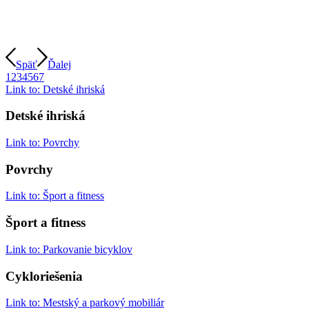
Späť
Ďalej
1
2
3
4
5
6
7
Link to: Detské ihriská
Detské ihriská
Link to: Povrchy
Povrchy
Link to: Šport a fitness
Šport a fitness
Link to: Parkovanie bicyklov
Cykloriešenia
Link to: Mestský a parkový mobiliár