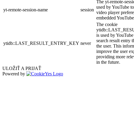
The yt-remote-sessi
used by YouTube to 
yt-remote-session-name
session
video player prefer
embedded YouTube 
The cookie
ytidb::LAST_R
is used by YouTube t
search result entry 
ytidb::LAST_RESULT_ENTRY_KEY
never
the user. This infor
improve the user ex
providing more relev
in the future.
ULOŽIŤ A PRIJAŤ
Powered by