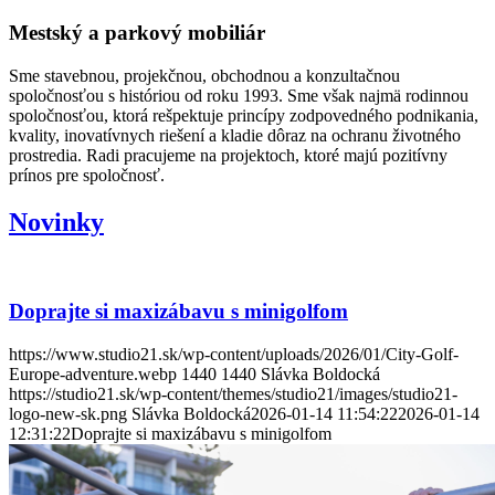
Mestský a parkový mobiliár
Sme stavebnou, projekčnou, obchodnou a konzultačnou
spoločnosťou s históriou od roku 1993. Sme však najmä rodinnou
spoločnosťou, ktorá rešpektuje princípy zodpovedného podnikania,
kvality, inovatívnych riešení a kladie dôraz na ochranu životného
prostredia. Radi pracujeme na projektoch, ktoré majú pozitívny
prínos pre spoločnosť.
Novinky
Doprajte si maxizábavu s minigolfom
https://www.studio21.sk/wp-content/uploads/2026/01/City-Golf-
Europe-adventure.webp
1440
1440
Slávka Boldocká
https://studio21.sk/wp-content/themes/studio21/images/studio21-
logo-new-sk.png
Slávka Boldocká
2026-01-14 11:54:22
2026-01-14
12:31:22
Doprajte si maxizábavu s minigolfom