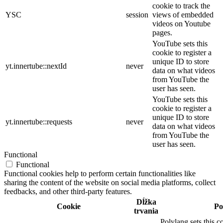
cookie to track the
YSC
session
views of embedded
videos on Youtube
pages.
YouTube sets this
cookie to register a
unique ID to store
yt.innertube::nextId
never
data on what videos
from YouTube the
user has seen.
YouTube sets this
cookie to register a
unique ID to store
yt.innertube::requests
never
data on what videos
from YouTube the
user has seen.
Functional
Functional
Functional cookies help to perform certain functionalities like
sharing the content of the website on social media platforms, collect
feedbacks, and other third-party features.
Dĺžka
Cookie
Po
trvania
Polylang sets this 