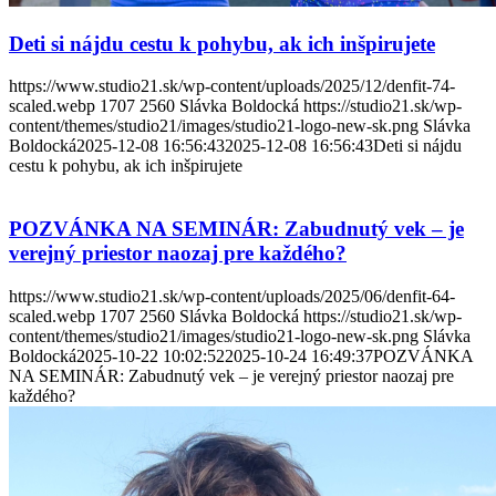
Deti si nájdu cestu k pohybu, ak ich inšpirujete
https://www.studio21.sk/wp-content/uploads/2025/12/denfit-74-
scaled.webp
1707
2560
Slávka Boldocká
https://studio21.sk/wp-
content/themes/studio21/images/studio21-logo-new-sk.png
Slávka
Boldocká
2025-12-08 16:56:43
2025-12-08 16:56:43
Deti si nájdu
cestu k pohybu, ak ich inšpirujete
POZVÁNKA NA SEMINÁR: Zabudnutý vek – je
verejný priestor naozaj pre každého?
https://www.studio21.sk/wp-content/uploads/2025/06/denfit-64-
scaled.webp
1707
2560
Slávka Boldocká
https://studio21.sk/wp-
content/themes/studio21/images/studio21-logo-new-sk.png
Slávka
Boldocká
2025-10-22 10:02:52
2025-10-24 16:49:37
POZVÁNKA
NA SEMINÁR: Zabudnutý vek – je verejný priestor naozaj pre
každého?