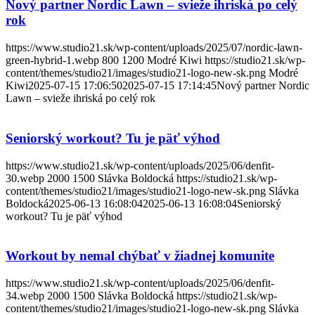
Nový partner Nordic Lawn – svieže ihriská po celý
rok
https://www.studio21.sk/wp-content/uploads/2025/07/nordic-lawn-
green-hybrid-1.webp
800
1200
Modré Kiwi
https://studio21.sk/wp-
content/themes/studio21/images/studio21-logo-new-sk.png
Modré
Kiwi
2025-07-15 17:06:50
2025-07-15 17:14:45
Nový partner Nordic
Lawn – svieže ihriská po celý rok
Seniorský workout? Tu je päť výhod
https://www.studio21.sk/wp-content/uploads/2025/06/denfit-
30.webp
2000
1500
Slávka Boldocká
https://studio21.sk/wp-
content/themes/studio21/images/studio21-logo-new-sk.png
Slávka
Boldocká
2025-06-13 16:08:04
2025-06-13 16:08:04
Seniorský
workout? Tu je päť výhod
Workout by nemal chýbať v žiadnej komunite
https://www.studio21.sk/wp-content/uploads/2025/06/denfit-
34.webp
2000
1500
Slávka Boldocká
https://studio21.sk/wp-
content/themes/studio21/images/studio21-logo-new-sk.png
Slávka