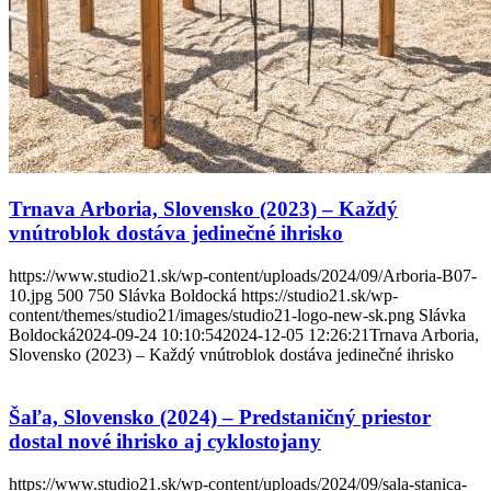
Trnava Arboria, Slovensko (2023) – Každý
vnútroblok dostáva jedinečné ihrisko
https://www.studio21.sk/wp-content/uploads/2024/09/Arboria-B07-
10.jpg
500
750
Slávka Boldocká
https://studio21.sk/wp-
content/themes/studio21/images/studio21-logo-new-sk.png
Slávka
Boldocká
2024-09-24 10:10:54
2024-12-05 12:26:21
Trnava Arboria,
Slovensko (2023) – Každý vnútroblok dostáva jedinečné ihrisko
Šaľa, Slovensko (2024) – Predstaničný priestor
dostal nové ihrisko aj cyklostojany
https://www.studio21.sk/wp-content/uploads/2024/09/sala-stanica-