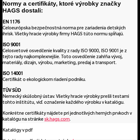
Normy a certifikáty, ktoré výrobky značky
HAGS dostali:
EN 1176
Celoeurópska bezpečnostná norma pre zariadenia detských
ihrísk. Všetky hracie výrobky firmy HAGS túto normu spĺňajú.
ISO 9001
Celosvetové osvedčenie kvality z rady ISO 9000, ISO 9001 je z
tejto rady najkomplexnejšie. Toto osvedčenie zahŕňa vývoj,
materiály, dizajn, výrobu, marketing, predaj a transport.
ISO 14001
Certifikát o ekologickom riadení podniku.
TÜV SÜD
Nemecký skúšobný ústav. Všetky hracie výrobky prešli testami
tohto inštitútu, viď. označenie každého výrobku v katalógu.
Konkrétne certifikáty nájdete pri jednotlivých herných prvkoch v
katalógu na stránke
sk.hags.com
.
Katalógy v pdf