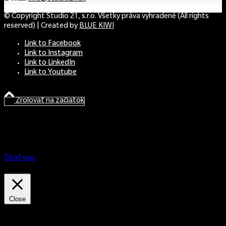
© Copyright Studio 21, s.r.o. Všetky práva vyhradené (All rights
reserved) | Created by
BLUE KIWI
Link to Facebook
Link to Instagram
Link to LinkedIn
Link to Youtube
Zrolovať na začiatok
Na našej web stránke používame súbory cookie, aby sme vám
poskytli čo najrelevantnejší zážitok tým, že si zapamätáme vaše
preferencie a opakované návštevy. Kliknutím na „Prijať všetky“
súhlasíte s používaním VŠETKÝCH súborov cookie. Môžete však
navštíviť „Nastavenia cookies“ a poskytnúť kontrolovaný súhlas.
Čítať viac
Nastavenia cookies
Odmietnuť všetky
Prijať všetky
Close
Nastavenie súborov cookies