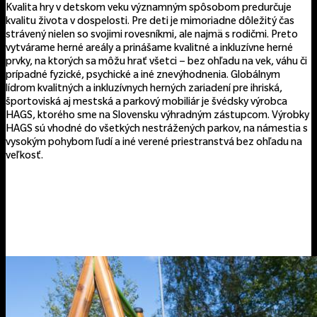
Kvalita hry v detskom veku významným spôsobom predurčuje
kvalitu života v dospelosti. Pre deti je mimoriadne dôležitý čas
strávený nielen so svojimi rovesníkmi, ale najmä s rodičmi. Preto
vytvárame herné areály a prinášame kvalitné a inkluzívne herné
prvky, na ktorých sa môžu hrať všetci – bez ohľadu na vek, váhu či
prípadné fyzické, psychické a iné znevýhodnenia. Globálnym
lídrom kvalitných a inkluzívnych herných zariadení pre ihriská,
športoviská aj mestská a parkový mobiliár je švédsky výrobca
HAGS, ktorého sme na Slovensku výhradným zástupcom. Výrobky
HAGS sú vhodné do všetkých nestrážených parkov, na námestia s
vysokým pohybom ľudí a iné verené priestranstvá bez ohľadu na
veľkosť.