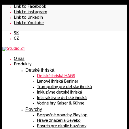
Link to Facebook
Link to Instagram
Link to LinkedIn
Link to Youtube
SK
CZ
O nás
Produkty
Detské ihriská
Detské ihriská HAGS
Lanové ihriská Berliner
Trampolíny pre detské ihriská
Inkluzívne detské ihriská
Interaktívne detské ihriská
Vodné hry Kaiser & Kühne
Povrchy
Bezpečné povrchy Playtop
Hravé značenia Geveko
Povrch pre okolie bazénov