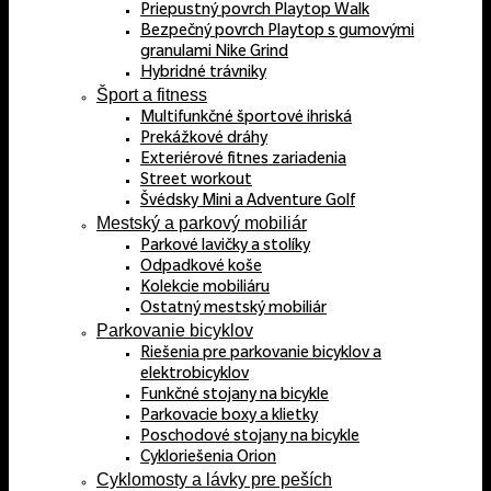
Priepustný povrch Playtop Walk
Bezpečný povrch Playtop s gumovými
granulami Nike Grind
Hybridné trávniky
Šport a fitness
Multifunkčné športové ihriská
Prekážkové dráhy
Exteriérové fitnes zariadenia
Street workout
Švédsky Mini a Adventure Golf
Mestský a parkový mobiliár
Parkové lavičky a stolíky
Odpadkové koše
Kolekcie mobiliáru
Ostatný mestský mobiliár
Parkovanie bicyklov
Riešenia pre parkovanie bicyklov a
elektrobicyklov
Funkčné stojany na bicykle
Parkovacie boxy a klietky
Poschodové stojany na bicykle
Cykloriešenia Orion
Cyklomosty a lávky pre peších