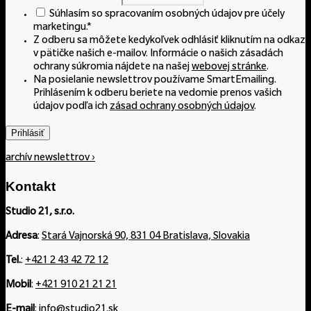
Súhlasím so spracovaním osobných údajov pre účely
marketingu.
*
Z odberu sa môžete kedykoľvek odhlásiť kliknutím na odkaz
v pätičke našich e-mailov. Informácie o našich zásadách
ochrany súkromia nájdete na našej
webovej stránke
.
Na posielanie newslettrov používame SmartEmailing.
Prihlásením k odberu beriete na vedomie prenos vašich
údajov podľa ich
zásad ochrany osobných údajov
.
Prihlásiť
archív newslettrov ›
Kontakt
Studio 21, s.r.o.
Adresa
:
Stará Vajnorská 90, 831 04 Bratislava, Slovakia
Tel.
:
+421 2 43 42 72 12
Mobil
:
+421 910 21 21 21
E-mail
:
info@studio21.sk