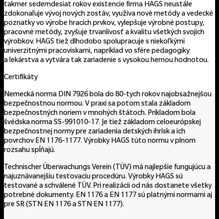
takmer sedemdesiat rokov existencie firma HAGS neustále
zdokonaľuje vývoj nových zostáv, využíva nové metódy a vedecké
poznatky vo výrobe hracích prvkov, vylepšuje výrobné postupy,
pracovné metódy, zvyšuje trvanlivosť a kvalitu všetkých svojich
výrobkov. HAGS tiež dlhodobo spolupracuje s niekoľkými
univerzitnými pracoviskami, napríklad vo sfére pedagogiky
a lekárstva a vytvára tak zariadenie s vysokou hernou hodnotou.
Certifikáty
Nemecká norma DIN 7926 bola do 80-tych rokov najobsažnejšou
bezpečnostnou normou. V praxi sa potom stala základom
bezpečnostných noriem v mnohých štátoch. Príkladom bola
švédska norma SS-991010-17. Je tiež základom celoeurópskej
bezpečnostnej normy pre zariadenia detských ihrísk a ich
povrchov EN 1176-1177. Výrobky HAGS túto normu v plnom
rozsahu spĺňajú.
Technischer Überwachungs Verein (TÜV) má najlepšie fungujúcu a
najuznávanejšiu testovaciu procedúru. Výrobky HAGS sú
testované a schválené TÜV. Pri realizácii od nás dostanete všetky
potrebné dokumenty. EN 1176 a EN 1177 sú platnými normami aj
pre SR (STN EN 1176 a STN EN 1177).