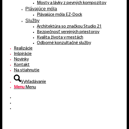
Mosty a lávky z pevných kompozitov
Plávajúce móla
Plávajúce móla EZ-Dock
Služby
Architektúra so značkou Studio 21
Bezpečnosť verejných priestorov
Kvalita života v mestách
Odborné konzultačné služby
Realizácie
Inšpirácie
Novinky
Kontakt
Na stiahnutie
Vyhľadávanie
Menu
Menu