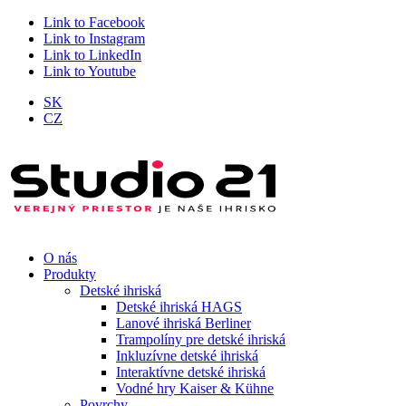
Link to Facebook
Link to Instagram
Link to LinkedIn
Link to Youtube
SK
CZ
O nás
Produkty
Detské ihriská
Detské ihriská HAGS
Lanové ihriská Berliner
Trampolíny pre detské ihriská
Inkluzívne detské ihriská
Interaktívne detské ihriská
Vodné hry Kaiser & Kühne
Povrchy