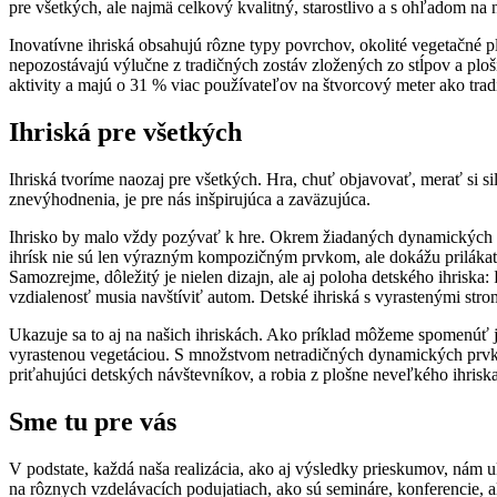
pre všetkých, ale najmä celkový kvalitný, starostlivo a s ohľadom na
Inovatívne ihriská obsahujú rôzne typy povrchov, okolité vegetačné p
nepozostávajú výlučne z tradičných zostáv zložených zo stĺpov a plošín
aktivity a majú o 31 % viac používateľov na štvorcový meter ako tradi
Ihriská pre všetkých
Ihriská tvoríme naozaj pre všetkých. Hra, chuť objavovať, merať si s
znevýhodnenia, je pre nás inšpirujúca a zaväzujúca.
Ihrisko by malo vždy pozývať k hre. Okrem žiadaných dynamických p
ihrísk nie sú len výrazným kompozičným prvkom, ale dokážu prilákať 
Samozrejme, dôležitý je nielen dizajn, ale aj poloha detského ihriska:
vzdialenosť musia navštíviť autom. Detské ihriská s vyrastenými stro
Ukazuje sa to aj na našich ihriskách. Ako príklad môžeme spomenúť j
vyrastenou vegetáciou. S množstvom netradičných dynamických prvko
priťahujúci detských návštevníkov, a robia z plošne neveľkého ihr
Sme tu pre vás
V podstate, každá naša realizácia, ako aj výsledky prieskumov, nám u
na rôznych vzdelávacích podujatiach, ako sú semináre, konferencie, a