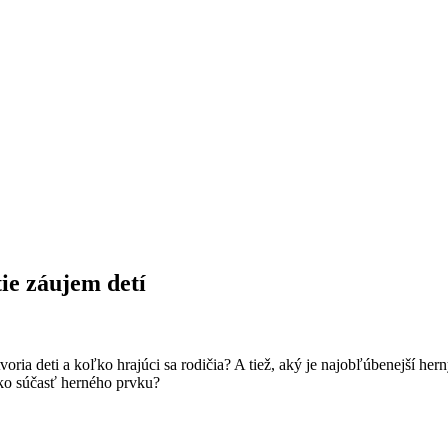
tie záujem detí
oria deti a koľko hrajúci sa rodičia? A tiež, aký je najobľúbenejší her
 ako súčasť herného prvku?