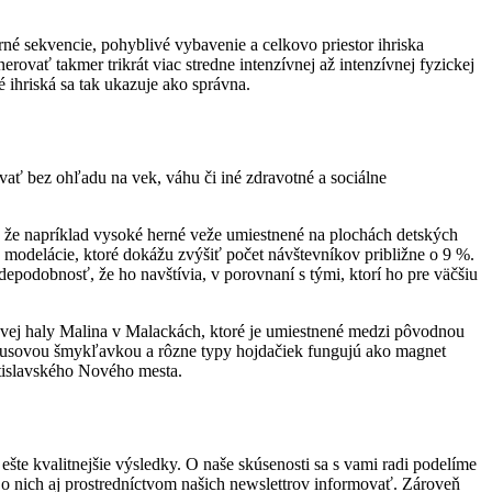
rné sekvencie, pohyblivé vybavenie a celkovo priestor ihriska
rovať takmer trikrát viac stredne intenzívnej až intenzívnej fyzickej
 ihriská sa tak ukazuje ako správna.
ovať bez ohľadu na vek, váhu či iné zdravotné a sociálne
 že napríklad vysoké herné veže umiestnené na plochách detských
 modelácie, ktoré dokážu zvýšiť počet návštevníkov približne o 9 %.
avdepodobnosť, že ho navštívia, v porovnaní s tými, ktorí ho pre väčšiu
tovej haly Malina v Malackách, ktoré je umiestnené medzi pôvodnou
ubusovou šmykľavkou a rôzne typy hojdačiek fungujú ako magnet
tislavského Nového mesta.
šte kvalitnejšie výsledky. O naše skúsenosti sa s vami radi podelíme
 o nich aj prostredníctvom našich newslettrov informovať. Zároveň