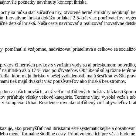
 najnovšie poznatky navrhnutý koncept ihriska.
lochy sa môžu stať súčasťou hry, otvorené herné štruktúry nediktujú he
. Inovatívne ihriská dokážu prilákať 2,5-krát viac používateľov, vygene
čné detské ihriská. Naša cesta navrhovať a realizovať inovatívne detské
ily, pomáhať si vzájomne, nadväzovať priateľstvá a celkovo sa socializ
rvkov či herných prvkov s využitím vody sa aj prieskumom potvrdilo,
na ihrisko až o 17 % viac používateľov. Obľúbené sú aj rôzne terénne
 ľudia, ktorí majú ihrisko v pešej vzdialenosti, majú šesťkrát vyššiu pr
mami tiež majú dvakrát viac používateľov ako ihriská bez stromov.
edno z našich novších, a už veľmi obľúbených ihrísk v blízkosti špor
v priťahuje všetky vekové kategórie. Terénne vlny, vysoká veža s t
iska v komplexe Urban Residence rovnako obľúbený cieľ obyvateľov bra
kazuje, ako premýšľať nad ihriskami ešte systematickejšie a dosahovať e
lebo menej formálne študijné cesty. Pripravujeme ich pre vás a budeme