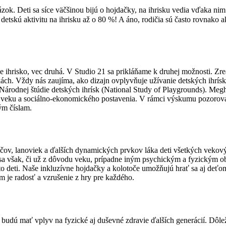
zok. Deti sa síce väčšinou bijú o hojdačky, na ihrisku vedia vďaka nim
skú aktivitu na ihrisku až o 80 %! A áno, rodičia sú často rovnako aktí
e ihrisko, vec druhá. V Studio 21 sa prikláňame k druhej možnosti. Zre
ch. Vždy nás zaujíma, ako dizajn ovplyvňuje užívanie detských ihrísk
j Národnej štúdie detských ihrísk (National Study of Playgrounds). Me
lavia, veku a sociálno-ekonomického postavenia. V rámci výskumu pozor
ým číslam.
v, lanoviek a ďalších dynamických prvkov láka deti všetkých vekových
eti sa však, či už z dôvodu veku, prípadne iným psychickým a fyzickým
éto deti. Naše inkluzívne hojdačky a kolotoče umožňujú hrať sa aj deťo
je radosť a vzrušenie z hry pre každého.
 budú mať vplyv na fyzické aj duševné zdravie ďalších generácií. Dôleži