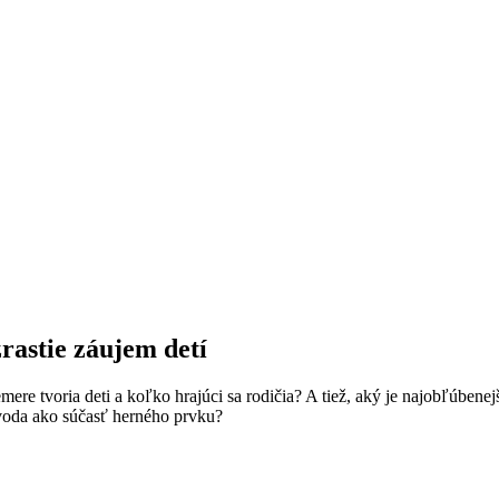
zrastie záujem detí
mere tvoria deti a koľko hrajúci sa rodičia? A tiež, aký je najobľúbenej
á voda ako súčasť herného prvku?