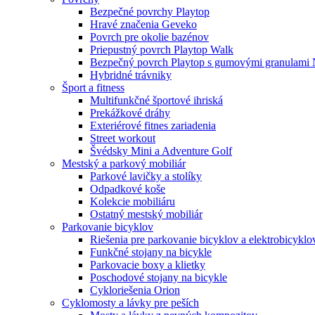
Bezpečné povrchy Playtop
Hravé značenia Geveko
Povrch pre okolie bazénov
Priepustný povrch Playtop Walk
Bezpečný povrch Playtop s gumovými granulami 
Hybridné trávniky
Šport a fitness
Multifunkčné športové ihriská
Prekážkové dráhy
Exteriérové fitnes zariadenia
Street workout
Švédsky Mini a Adventure Golf
Mestský a parkový mobiliár
Parkové lavičky a stolíky
Odpadkové koše
Kolekcie mobiliáru
Ostatný mestský mobiliár
Parkovanie bicyklov
Riešenia pre parkovanie bicyklov a elektrobicyklo
Funkčné stojany na bicykle
Parkovacie boxy a klietky
Poschodové stojany na bicykle
Cykloriešenia Orion
Cyklomosty a lávky pre peších