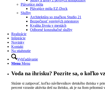
Mosty a lávky z pevných kompozitov
Plávajúce móla
Plávajúce móla EZ-Dock
Služby
Architektúra so značkou Studio 21
Bezpečnosť verejných priestorov
Kvalita života v mestách
Odborné konzultačné služby
Realizácie
Inšpirácie
Novinky
Kontakt
Na stiahnutie
Vyhľadávanie
Menu
Menu
Voda na ihrisku? Pozrite sa, o koľko v
Skúste si zatipovať, koľko návštevníkov detského ihriska v prie
percent vzrastie aktivita detí na ihrisku, ak je na ňom prítomn