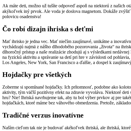
Ak máte deti, možno už tušíte odpoveď aspoň na niektorú z našich otá
akýkoľvek iný prvok. Ale voda je doslova magnetom. Dokáže zvýšiť det
polovicu osadenstva!
Čo robí dizajn ihriska s deťmi
Mať ihrisko je jedna vec. Mať niečím zaujímavé, unikátne a inovatívn
vychádzajú najmä z nášho dlhodobého pozorovania „života“ na ihriská
dlhoročný prístup a naše realizácie zhodujú aj s výsledkami nedávne
na fyzickú aktivitu a správanie sa detí pri hre v závislosti od poh
Los Angeles, New York, San Francisco a ďalšie, a dospel k zaujímav
Hojdačky pre všetkých
Zoberme si spomínané hojdačky. Ich prítomnosť, podobne ako kolotočo
aktivity, tým väčší pozitívny efekt na zdravie vyvoláva. Niektoré d
hru? Nie! Ihriská navrhujeme tak, aby tu bol výber prvkov aj pre tak
hojdačkách, ktoré máme bez váhového obmedzenia. Pretože, základom 
Tradičné verzus inovatívne
Naším cieľom tak nie je budovať akékoľvek ihriská, ale ihriská, ktoré