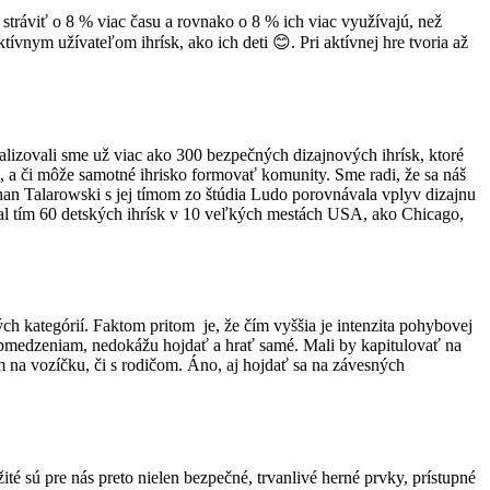
 stráviť o 8 % viac času a rovnako o 8 % ich viac využívajú, než
vnym užívateľom ihrísk, ako ich deti 😊. Pri aktívnej hre tvoria až
alizovali sme už viac ako 300 bezpečných dizajnových ihrísk, ktoré
, a či môže samotné ihrisko formovať komunity. Sme radi, že sa náš
ghan Talarowski s jej tímom zo štúdia Ludo porovnávala vplyv dizajnu
oval tím 60 detských ihrísk v 10 veľkých mestách USA, ako Chicago,
 kategórií. Faktom pritom je, že čím vyššia je intenzita pohybovej
 obmedzeniam, nedokážu hojdať a hrať samé. Mali by kapitulovať na
m na vozíčku, či s rodičom. Áno, aj hojdať sa na závesných
té sú pre nás preto nielen bezpečné, trvanlivé herné prvky, prístupné