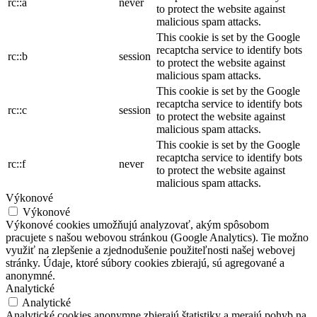
rc::a
never
to protect the website against
malicious spam attacks.
This cookie is set by the Google
recaptcha service to identify bots
rc::b
session
to protect the website against
malicious spam attacks.
This cookie is set by the Google
recaptcha service to identify bots
rc::c
session
to protect the website against
malicious spam attacks.
This cookie is set by the Google
recaptcha service to identify bots
rc::f
never
to protect the website against
malicious spam attacks.
Výkonové
Výkonové
Výkonové cookies umožňujú analyzovať, akým spôsobom
pracujete s našou webovou stránkou (Google Analytics). Tie možno
využiť na zlepšenie a zjednodušenie použiteľnosti našej webovej
stránky. Údaje, ktoré súbory cookies zbierajú, sú agregované a
anonymné.
Analytické
Analytické
Analytické cookies anonymne zbierajú štatistiky a merajú pohyb na