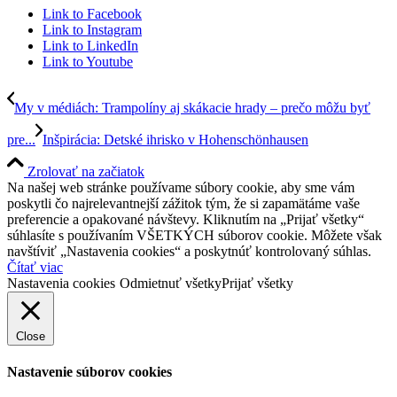
Link to Facebook
Link to Instagram
Link to LinkedIn
Link to Youtube
My v médiách: Trampolíny aj skákacie hrady – prečo môžu byť
pre...
Inšpirácia: Detské ihrisko v Hohenschönhausen
Zrolovať na začiatok
Na našej web stránke používame súbory cookie, aby sme vám
poskytli čo najrelevantnejší zážitok tým, že si zapamätáme vaše
preferencie a opakované návštevy. Kliknutím na „Prijať všetky“
súhlasíte s používaním VŠETKÝCH súborov cookie. Môžete však
navštíviť „Nastavenia cookies“ a poskytnúť kontrolovaný súhlas.
Čítať viac
Nastavenia cookies
Odmietnuť všetky
Prijať všetky
Close
Nastavenie súborov cookies