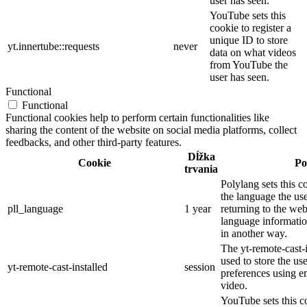
user has seen.
YouTube sets this
cookie to register a
unique ID to store
yt.innertube::requests
never
data on what videos
from YouTube the
user has seen.
Functional
Functional
Functional cookies help to perform certain functionalities like
sharing the content of the website on social media platforms, collect
feedbacks, and other third-party features.
Dĺžka
Cookie
Po
trvania
Polylang sets this 
the language the us
pll_language
1 year
returning to the web
language informati
in another way.
The yt-remote-cast-i
used to store the us
yt-remote-cast-installed
session
preferences using
video.
YouTube sets this co