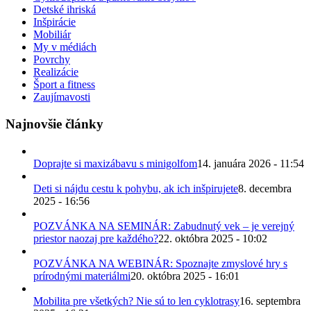
Detské ihriská
Inšpirácie
Mobiliár
My v médiách
Povrchy
Realizácie
Šport a fitness
Zaujímavosti
Najnovšie články
Doprajte si maxizábavu s minigolfom
14. januára 2026 - 11:54
Deti si nájdu cestu k pohybu, ak ich inšpirujete
8. decembra
2025 - 16:56
POZVÁNKA NA SEMINÁR: Zabudnutý vek – je verejný
priestor naozaj pre každého?
22. októbra 2025 - 10:02
POZVÁNKA NA WEBINÁR: Spoznajte zmyslové hry s
prírodnými materiálmi
20. októbra 2025 - 16:01
Mobilita pre všetkých? Nie sú to len cyklotrasy
16. septembra