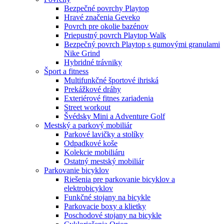
Bezpečné povrchy Playtop
Hravé značenia Geveko
Povrch pre okolie bazénov
Priepustný povrch Playtop Walk
Bezpečný povrch Playtop s gumovými granulami
Nike Grind
Hybridné trávniky
Šport a fitness
Multifunkčné športové ihriská
Prekážkové dráhy
Exteriérové fitnes zariadenia
Street workout
Švédsky Mini a Adventure Golf
Mestský a parkový mobiliár
Parkové lavičky a stolíky
Odpadkové koše
Kolekcie mobiliáru
Ostatný mestský mobiliár
Parkovanie bicyklov
Riešenia pre parkovanie bicyklov a
elektrobicyklov
Funkčné stojany na bicykle
Parkovacie boxy a klietky
Poschodové stojany na bicykle