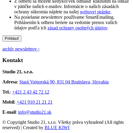
Z odberu sa môžete kedykoľvek odhlásiť kliknutím na odkaz
v pätičke našich e-mailov. Informácie o našich zásadách
ochrany súkromia nájdete na našej
webovej stránke
.
Na posielanie newslettrov používame SmartEmailing.
Prihlásením k odberu beriete na vedomie prenos vašich
údajov podľa ich
zásad ochrany osobných údajov
.
Prihlásiť
archív newslettrov ›
Kontakt
Studio 21, s.r.o.
Adresa
:
Stará Vajnorská 90, 831 04 Bratislava, Slovakia
Tel.
:
+421 2 43 42 72 12
Mobil
:
+421 910 21 21 21
E-mail
:
info@studio21.sk
© Copyright Studio 21, s.r.o. Všetky práva vyhradené (All rights
reserved) | Created by
BLUE KIWI