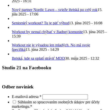
2025 - 16:31
Nový partner Nordic Lawn – svieže ihriská po celý rok
15.
júla 2025 - 17:06
Seniorský workout? Tu je päť výhod
13. júna 2025 - 16:08
Workout by nemal chýbať v žiadnej komunite
13. júna 2025 -
15:39
Workout nie je výsadou len mladých. No má svoje
špecifiká
13. júna 2025 - 14:29
Ihriská, kde sa oplatí stráviť MDD
30. mája 2025 - 12:32
Studio 21 na Facebooku
Odber noviniek
E-mailová adresa
*
Súhlasím so spracovaním osobných údajov pre účely
marketingu.
*