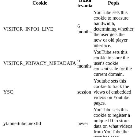
Dĺžka
Cookie
Popis
trvania
YouTube sets this
cookie to measure
bandwidth,
6
VISITOR_INFO1_LIVE
determining whether
months
the user gets the
new or old player
interface.
YouTube sets this
cookie to store the
6
VISITOR_PRIVACY_METADATA
user's cookie
months
consent state for the
current domain.
Youtube sets this
cookie to track the
YSC
session
views of embedded
videos on Youtube
pages.
YouTube sets this
cookie to register a
unique ID to store
yt.innertube::nextId
never
data on what videos
from YouTube the