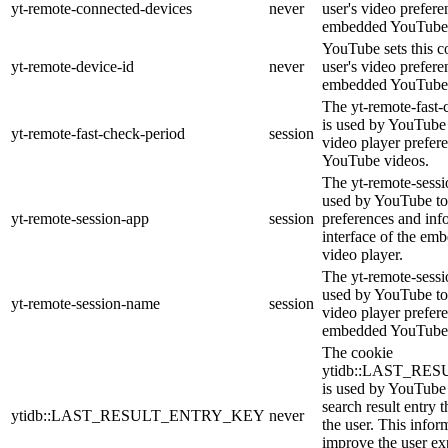
yt-remote-connected-devices
never
user's video prefere
embedded YouTube 
YouTube sets this co
yt-remote-device-id
never
user's video prefere
embedded YouTube 
The yt-remote-fast-
is used by YouTube t
yt-remote-fast-check-period
session
video player prefer
YouTube videos.
The yt-remote-sessi
used by YouTube to 
yt-remote-session-app
session
preferences and inf
interface of the e
video player.
The yt-remote-sessi
used by YouTube to 
yt-remote-session-name
session
video player prefer
embedded YouTube 
The cookie
ytidb::LAST_R
is used by YouTube t
search result entry 
ytidb::LAST_RESULT_ENTRY_KEY
never
the user. This infor
improve the user ex