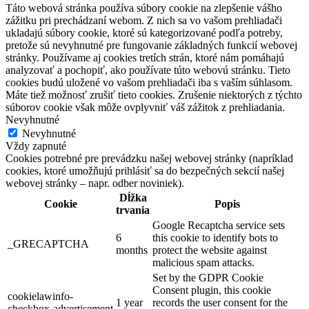
Táto webová stránka používa súbory cookie na zlepšenie vášho
zážitku pri prechádzaní webom. Z nich sa vo vašom prehliadači
ukladajú súbory cookie, ktoré sú kategorizované podľa potreby,
pretože sú nevyhnutné pre fungovanie základných funkcií webovej
stránky. Používame aj cookies tretích strán, ktoré nám pomáhajú
analyzovať a pochopiť, ako používate túto webovú stránku. Tieto
cookies budú uložené vo vašom prehliadači iba s vaším súhlasom.
Máte tiež možnosť zrušiť tieto cookies. Zrušenie niektorých z týchto
súborov cookie však môže ovplyvniť váš zážitok z prehliadania.
Nevyhnutné
Nevyhnutné
Vždy zapnuté
Cookies potrebné pre prevádzku našej webovej stránky (napríklad
cookies, ktoré umožňujú prihlásiť sa do bezpečných sekcií našej
webovej stránky – napr. odber noviniek).
Dĺžka
Cookie
Popis
trvania
Google Recaptcha service sets
6
this cookie to identify bots to
_GRECAPTCHA
months
protect the website against
malicious spam attacks.
Set by the GDPR Cookie
Consent plugin, this cookie
cookielawinfo-
1 year
records the user consent for the
checkbox-advertisement