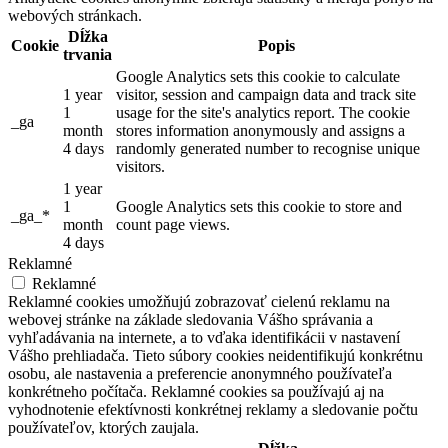
webových stránkach.
Dĺžka
Cookie
Popis
trvania
Google Analytics sets this cookie to calculate
1 year
visitor, session and campaign data and track site
1
usage for the site's analytics report. The cookie
_ga
month
stores information anonymously and assigns a
4 days
randomly generated number to recognise unique
visitors.
1 year
1
Google Analytics sets this cookie to store and
_ga_*
month
count page views.
4 days
Reklamné
Reklamné
Reklamné cookies umožňujú zobrazovať cielenú reklamu na
webovej stránke na základe sledovania Vášho správania a
vyhľadávania na internete, a to vďaka identifikácii v nastavení
Vášho prehliadača. Tieto súbory cookies neidentifikujú konkrétnu
osobu, ale nastavenia a preferencie anonymného používateľa
konkrétneho počítača. Reklamné cookies sa používajú aj na
vyhodnotenie efektívnosti konkrétnej reklamy a sledovanie počtu
používateľov, ktorých zaujala.