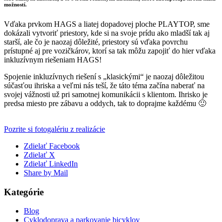
možností.
Vďaka prvkom HAGS a liatej dopadovej ploche PLAYTOP, sme
dokázali vytvoriť priestory, kde si na svoje prídu ako mladší tak aj
starší, ale čo je naozaj dôležité, priestory sú vďaka povrchu
prístupné aj pre vozičkárov, ktorí sa tak môžu zapojiť do hier vďaka
inkluzívnym riešeniam HAGS!
Spojenie inkluzívnych riešení s „klasickými“ je naozaj dôležitou
súčasťou ihriska a veľmi nás teší, že táto téma začína naberať na
svojej vážnosti už pri samotnej komunikácii s klientom. Ihrisko je
predsa miesto pre zábavu a oddych, tak to doprajme každému 🙂
Pozrite si fotogalériu z realizácie
Zdielať Facebook
Zdielať X
Zdielať LinkedIn
Share by Mail
Kategórie
Blog
Cyklodoprava a parkovanie bicyklov