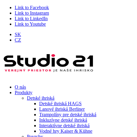
Link to Facebook
Link to Instagram
Link to LinkedIn
Link to Youtube
SK
CZ
O nás
Produkty
Detské ihriská
Detské ihriská HAGS
Lanové ihriská Berliner
Trampolíny pre detské ihriská
Inkluzívne detské ihriská
Interaktívne detské ihriská
Vodné hry Kaiser & Kühne
Povrchy