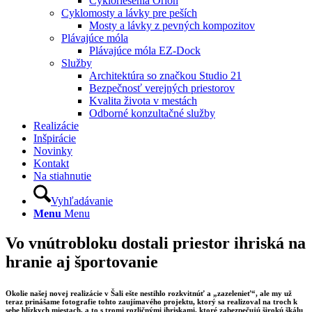
Cykloriešenia Orion
Cyklomosty a lávky pre peších
Mosty a lávky z pevných kompozitov
Plávajúce móla
Plávajúce móla EZ-Dock
Služby
Architektúra so značkou Studio 21
Bezpečnosť verejných priestorov
Kvalita života v mestách
Odborné konzultačné služby
Realizácie
Inšpirácie
Novinky
Kontakt
Na stiahnutie
Vyhľadávanie
Menu
Menu
Vo vnútrobloku dostali priestor ihriská na
hranie aj športovanie
Okolie našej novej realizácie v Šali ešte nestihlo rozkvitnúť a „zazelenieť“, ale my už
teraz prinášame fotografie tohto zaujímavého projektu, ktorý sa realizoval na troch k
sebe blízkych miestach, a to s tromi rozličnými ihriskami, ktoré zabezpečujú širokú škálu