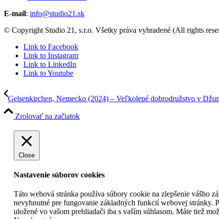
E-mail
:
info@studio21.sk
© Copyright Studio 21, s.r.o. Všetky práva vyhradené (All rights res
Link to Facebook
Link to Instagram
Link to LinkedIn
Link to Youtube
Gelsenkirchen, Nemecko (2024) – Veľkolepé dobrodružstvo v Džun
Zrolovať na začiatok
Close
Nastavenie súborov cookies
Táto webová stránka používa súbory cookie na zlepšenie vášho záž
nevyhnutné pre fungovanie základných funkcií webovej stránky. P
uložené vo vašom prehliadači iba s vaším súhlasom. Máte tiež možn