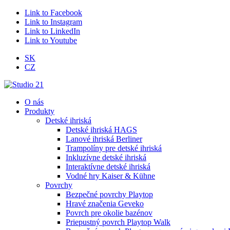
Link to Facebook
Link to Instagram
Link to LinkedIn
Link to Youtube
SK
CZ
O nás
Produkty
Detské ihriská
Detské ihriská HAGS
Lanové ihriská Berliner
Trampolíny pre detské ihriská
Inkluzívne detské ihriská
Interaktívne detské ihriská
Vodné hry Kaiser & Kühne
Povrchy
Bezpečné povrchy Playtop
Hravé značenia Geveko
Povrch pre okolie bazénov
Priepustný povrch Playtop Walk