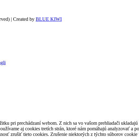
erved) | Created by
BLUE KIWI
gli
itku pri prechádzaní webom. Z nich sa vo vašom prehliadači ukladajú 
oužívame aj cookies tretích strán, ktoré nám pomáhajú analyzovať a po
osť zrušiť tieto cookies. Zrušenie niektorých z týchto súborov cookie