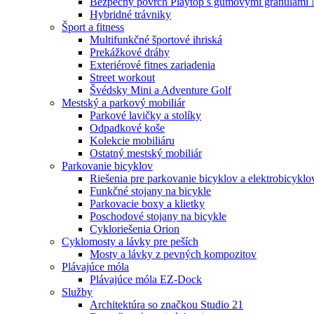
Bezpečný povrch Playtop s gumovými granulami 
Hybridné trávniky
Šport a fitness
Multifunkčné športové ihriská
Prekážkové dráhy
Exteriérové fitnes zariadenia
Street workout
Švédsky Mini a Adventure Golf
Mestský a parkový mobiliár
Parkové lavičky a stolíky
Odpadkové koše
Kolekcie mobiliáru
Ostatný mestský mobiliár
Parkovanie bicyklov
Riešenia pre parkovanie bicyklov a elektrobicyklo
Funkčné stojany na bicykle
Parkovacie boxy a klietky
Poschodové stojany na bicykle
Cykloriešenia Orion
Cyklomosty a lávky pre peších
Mosty a lávky z pevných kompozitov
Plávajúce móla
Plávajúce móla EZ-Dock
Služby
Architektúra so značkou Studio 21