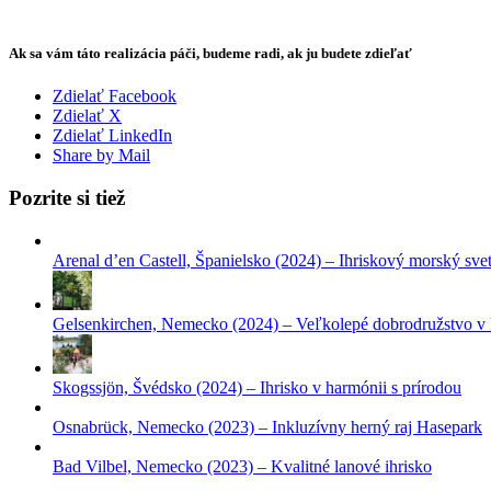
Ak sa vám táto realizácia páči, budeme radi, ak ju budete zdieľať
Zdielať Facebook
Zdielať X
Zdielať LinkedIn
Share by Mail
Pozrite si tiež
Arenal d’en Castell, Španielsko (2024) – Ihriskový morský svet
Gelsenkirchen, Nemecko (2024) – Veľkolepé dobrodružstvo v
Skogssjön, Švédsko (2024) – Ihrisko v harmónii s prírodou
Osnabrück, Nemecko (2023) – Inkluzívny herný raj Hasepark
Bad Vilbel, Nemecko (2023) – Kvalitné lanové ihrisko